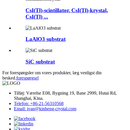
CsI(Tl)-scintillator, CsI(Tl)-krystal,
CsI(Tl) ...
LaAlO3 substrat
SiC substrat
For forespørgsler om vores produkter, læg venligst din
besked.
forespørgsel
Tilføj: Værelse E08, Bygning 19, Bane 2999, Hutai Rd,
Shanghai, Kina.
Telefon: +86-21-56310568
Email: ivan@kinheng-crystal.com