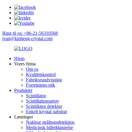
Ring til os: +86-21-56310568
ivan@kinheng-crystal.com
Hjem
Vores firma
Om os
Kvalitetskontrol
Fabriksrundvisning
Forretnings etik
Produkter
Scintillator
Scintillationsarray
Scintillator detektor
Enkelt krystal substrat
Løsninger
Nuklear strålingsdetektion
Medicinsk billeddannelse