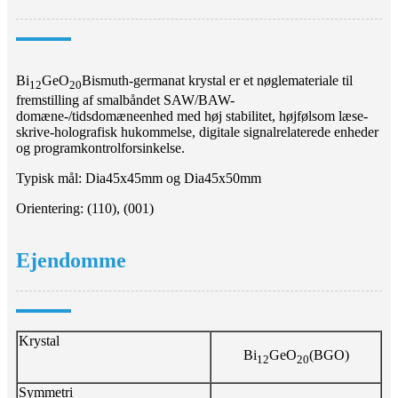
Bi
GeO
Bismuth-germanat krystal er et nøglemateriale til
12
20
fremstilling af smalbåndet SAW/BAW-
domæne-/tidsdomæneenhed med høj stabilitet, højfølsom læse-
skrive-holografisk hukommelse, digitale signalrelaterede enheder
og programkontrolforsinkelse.
Typisk mål: Dia45x45mm og Dia45x50mm
Orientering: (110), (001)
Ejendomme
Krystal
Bi
GeO
(BGO)
12
20
Symmetri