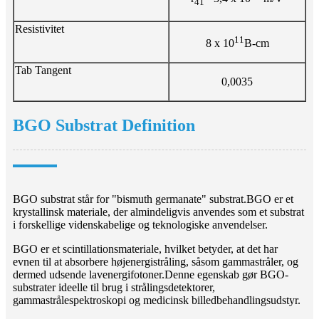
41
Resistivitet
11
8 x 10
B-cm
Tab Tangent
0,0035
BGO Substrat Definition
BGO substrat står for "bismuth germanate" substrat.BGO er et
krystallinsk materiale, der almindeligvis anvendes som et substrat
i forskellige videnskabelige og teknologiske anvendelser.
BGO er et scintillationsmateriale, hvilket betyder, at det har
evnen til at absorbere højenergistråling, såsom gammastråler, og
dermed udsende lavenergifotoner.Denne egenskab gør BGO-
substrater ideelle til brug i strålingsdetektorer,
gammastrålespektroskopi og medicinsk billedbehandlingsudstyr.