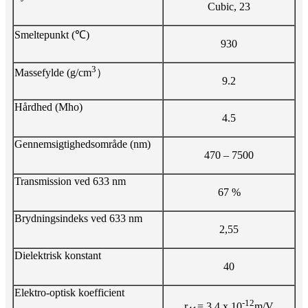
Cubic, 23
Smeltepunkt (℃)
930
3
Massefylde (g/cm
）
9.2
Hårdhed (Mho)
4.5
Gennemsigtighedsområde (nm)
470 – 7500
Transmission ved 633 nm
67 %
Brydningsindeks ved 633 nm
2,55
Dielektrisk konstant
40
Elektro-optisk koefficient
-12
r
= 3,4 x 10
m/V