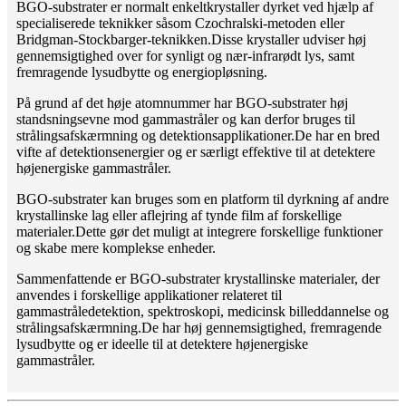
BGO-substrater er normalt enkeltkrystaller dyrket ved hjælp af
specialiserede teknikker såsom Czochralski-metoden eller
Bridgman-Stockbarger-teknikken.Disse krystaller udviser høj
gennemsigtighed over for synligt og nær-infrarødt lys, samt
fremragende lysudbytte og energiopløsning.
På grund af det høje atomnummer har BGO-substrater høj
standsningsevne mod gammastråler og kan derfor bruges til
strålingsafskærmning og detektionsapplikationer.De har en bred
vifte af detektionsenergier og er særligt effektive til at detektere
højenergiske gammastråler.
BGO-substrater kan bruges som en platform til dyrkning af andre
krystallinske lag eller aflejring af tynde film af forskellige
materialer.Dette gør det muligt at integrere forskellige funktioner
og skabe mere komplekse enheder.
Sammenfattende er BGO-substrater krystallinske materialer, der
anvendes i forskellige applikationer relateret til
gammastråledetektion, spektroskopi, medicinsk billeddannelse og
strålingsafskærmning.De har høj gennemsigtighed, fremragende
lysudbytte og er ideelle til at detektere højenergiske
gammastråler.